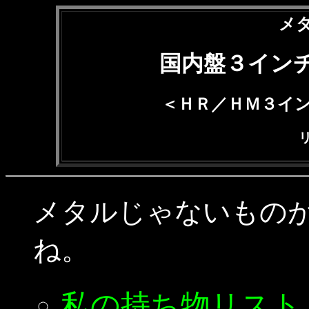
メ
国内盤３イン
＜ＨＲ／ＨＭ３イ
メタルじゃないもの
ね。
私の持ち物リスト